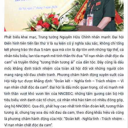
Phát biểu khai mạc, Trung tướng Nguyễn Hữu Chính nhấn mạnh: Đại hội
Điển hình tiên tiến lần thứ V là sự kiện có ý nghĩa sâu sắc, không chỉ tổng
kết phong trào thi đua 5 năm qua mà còn là dịp tôn vinh những tập thể, cá
nhân tiêu biểu; lan tỏa mạnh mẽ tinh thần thi đua “Vì nạn nhân chất độc da
cam” và truyền thống “tương thân tương ái” của dân tộc. Đây cũng là dấu
mốc khẳng định trách nhiệm của toàn xã hội đối với những người còn
mang nặng nỗi đau chiến tranh. Phương châm hành động xuyên suốt của
Hội tiếp tục được khẳng định: “Đoàn kết – Nghĩa tình – Trách nhiệm – Vì
nạn nhân chất độc da cam”. Đại hội là dấu mốc quan trọng, cổ vũ mạnh mẽ
tinh thần vượt khó vươn lên của NNCĐDC; những tấm gương cán bộ Hội
tiêu biểu; vinh danh các tổ chức, cá nhân nhà hảo tâm có nhiều đóng góp,
ủng hộ NNCĐDC. Qua đó, phát huy cao nhất tinh thần đoàn kết, tương thân
tương ái, chung tay xoa dịu nỗi đau da cam, theo đúng khẩu hiệu và cũng
là phương châm hành động của Hội: “Đoàn kết - Nghĩa tình - Trách nhiệm -
Vì nạn nhân chất độc da cam”.