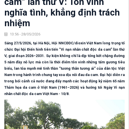
cam” lần thứ V: Tôn vinh
nghĩa tình, khẳng định trách
nhiệm
13:56 - 28/05/2026
Sáng 27/5/2026, tại Hà Nội, Hội NNCĐDC/dioxin Việt Nam long trọng tổ
chức Đại hội Điển hình tiên tiến “Vì nạn nhân chất độc da cam” lần thứ
V, giai đoạn 2026–2031. Sự kiện không chỉ là dịp tổng kết chặng đường
5 năm đầy nỗ lực mà còn là thời điểm tôn vinh những tấm gương tiêu
biểu, lan tỏa mạnh mẽ tinh thần “tương thân tương ái” của dân tộc Việt
Nam trong hành trình chung tay xoa dịu nỗi đau da cam. Đại hội diễn ra
trong bối cảnh cả nước đang đẩy mạnh các hoạt động kỷ niệm 65 năm
Thảm họa da cam ở Việt Nam (1961–2026) và hướng tới Ngày Vì nạn
nhân chất độc da cam Việt Nam - 10/8.