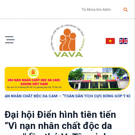
ẤT ĐỘC DA CAM -- "TOÀN DÂN TÍCH CỰC ĐÓNG GÓP Ý KIẾN VÀO DỰ THẢO BÁ
Đại hội Điển hình tiên tiến
“Vì nạn nhân chất độc da