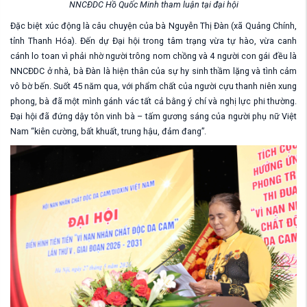
NNCĐDC Hồ Quốc Minh tham luận tại đại hội
Đặc biệt xúc động là câu chuyện của bà Nguyễn Thị Đàn (xã Quảng Chính,
tỉnh Thanh Hóa). Đến dự Đại hội trong tâm trạng vừa tự hào, vừa canh
cánh lo toan vì phải nhờ người trông nom chồng và 4 người con gái đều là
NNCĐDC ở nhà, bà Đàn là hiện thân của sự hy sinh thầm lặng và tình cảm
vô bờ bến. Suốt 45 năm qua, với phẩm chất của người cựu thanh niên xung
phong, bà đã một mình gánh vác tất cả bằng ý chí và nghị lực phi thường.
Đại hội đã đứng dậy tôn vinh bà – tấm gương sáng của người phụ nữ Việt
Nam “kiên cường, bất khuất, trung hậu, đảm đang”.