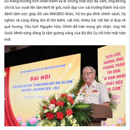
Dù mang thương tích chiến tranh và di chứng chất độc da cam, ông không
chỉ nỗ lực vươn lên làm kinh tế giỏi, nuôi dạy con cái trưởng thành mà còn
dành tâm sức giúp đỡ các NNCĐDC khác, hỗ trợ gia đình chính sách, hộ
nghèo và cùng đồng đội đi tìm kiếm, cất bốc nhiều hài cốt liệt sĩ đưa về
quê hương. Chủ tịch Nguyễn Hữu Chính đã trân trọng ghi nhận: ông Hồ
Quốc Minh xứng đáng là tấm gương sáng của Bộ đội Cụ Hồ trên mặt trận
mới.