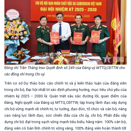
Đ
ồng chí Trần Thắng trao Quyết định số 249 của Đảng uỷ MTTQ,CĐTTW cho
các đồng chí trong Chi uỷ
Trên cơ sở Dự thảo báo cáo chính trị và ý kiến thảo luận của đảng viên
trong chi bộ, Đại hội nhất trí xác định phương hướng, mục tiêu chủ yếu của
nhiệm kỳ 2025 – 2030 là
: Quán triệt sâu sắc đường lối, quan điểm của
Đảng, Nghị quyết
của
Đảng uỷ MTTQ,CĐTTW,
t
ập trung lãnh đạo xây dựng
chi bộ vững mạnh về chính trị, tư tưởng, đạo đức, tổ chức và cán bộ; nâng
cao năng lực lãnh đạo, sức chiến đấu của chi ủy, chi bộ; Phấn đấu xây
dựng chi bộ đạt trong sạch vững mạnh tiêu biểu;
hằng năm
:
100% cán bộ,
đảng viên
có bản lĩnh chính trị vững vàng
; 100% đảng viên
hoàn thành tốt