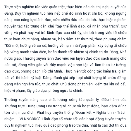
T
hực hiện nghiêm túc việc
quán triệt, thực hiện các chỉ thị, nghị quyết của
Đảng
.
Duy trì
nghiêm túc nề
n
nếp chế độ sinh hoạt chi bộ, không ngừng
nâng cao năng lực lãnh đạo, sức chiến đấu của chi bộ; thực hiện
nghiêm
nguyên tắc tập trung dân chủ “tập thể lãnh đạo, cá nhân phụ trách”. Giữ
vững và phát huy vai trò lãnh đạo của chi ủy, chi bộ trong việc tổ chức
thực hiện
chức năng, nhiệm vụ, bảo đảm sát thực tế, theo phương châm
“Đổi mới, hướng về cơ sở, hướng về nạn nhân”góp phần xây dựng tổ chức
hội vững mạnh toàn diện, hoàn thành tốt nhiệm vị chính trị do
Đảng, Nhà
nước
giao.
Thường xuyên lãnh đạo việc rèn luyện đạo đức cách mạng cho
cán bộ, đảng viên gắn với đ
ẩy mạnh
việc
h
ọc tập và làm theo tư tưởng,
đạo đức, phong cách Hồ Chí Minh
.
T
hực hiện tốt công tác kiểm tra, giám
sát và thi hành kỷ luật Đảng; đánh giá xếp loại chất lượng tổ chức đảng,
đảng viên nghiêm túc, thực chất. Chủ động phát hiện, kiểm tra khi có dấu
hiệu vi phạm, lấy giáo dục, phòng ngừa là chính.
Thường xuyên nâng cao chất lượng công tác quản lý, điều hành của
Thường trực Trung ương Hội trong tổ chức và hoạt động
,
bảo đảm đúng
tôn chỉ, mục đích
. P
hát huy truyền thống “Đoàn kết – Nghĩa tình - Trách
nhiệm – Vì NNCĐDC”.
Lãnh đạo tổ chức tốt các hoạt động tuyên truyền;
d
uy trì nghiêm túc, hiệu quả các phong trào thi đua, nhất là các đợt thi đua