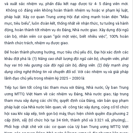
và xuất sắc nhiệm vụ;
phấn đấu kết nạp được từ 4- 5 đảng viên mới
.
Không có đảng viên không hoàn thành nhiệm vụ hoặc vi phạm kỷ luật,
pháp luật.
Xây cơ quan Trung ương Hội
đạt
vững mạnh toàn diện
“Mẫu
mực, tiêu biểu”, luôn đoàn kết, thống nhất về nhận thức, tư tưởng và hành
động, h
oàn thành tốt nhiệm vụ do Đảng, Nhà nước giao. Xây dựng
đội ngũ
cán bộ, nhân viên cơ quan
“giỏi một việc, biết nhiều việc”
,
100% hoàn
thành chức trách, nhiệm vụ
được giao
.
Để hoàn thành phương hướng, mục tiêu chủ yếu đó, Đại hội xác định c
ác
khâu đột phá là:
(1)
N
âng cao chất lượng đội ngũ
cán bộ, chuyên
viên; phát
huy vai trò nêu gương của đội ngũ cán bộ
, đảng viên
.
(2) Đẩy mạnh ứng
dụng công nghệ thông tin và chuyển đổi số
.
Với các
nhiệm vụ và giải pháp
lãnh đạo
chủ yếu trong
nhiệm kỳ 2025 – 2030
là:
T
iếp tục làm tốt công tác tham mưu với Đảng, Nhà nước, Ủy ban Trung
ương MTTQ Việt Nam về các nhiệm vụ Đảng, Nhà nước giao; tập trung
tham mưu xây dựng các chỉ thị, quyết định của Đảng, văn bản quy phạm
pháp luật của Nhà nước liên quan; về công tác xây dựng
, củng cố
tổ chức
h
ội sau khi sắp xếp,
tinh gọn bộ máy,
thực hiện chính quyền địa phương 2
cấp (
tỉnh,
xã)
(
t
ổ chức hội tại 34 tỉnh, thành phố và 3.321 xã, phường),…
P
hối hợp
chặt chẽ
với các cơ quan của Uỷ ban Trung ương MTTQ Việt