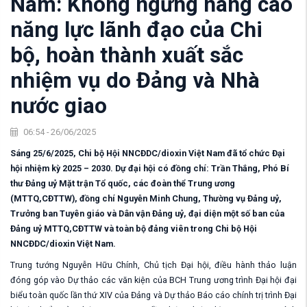
Nam: Không ngừng nâng cao
năng lực lãnh đạo của Chi
bộ, hoàn thành xuất sắc
nhiệm vụ do Đảng và Nhà
nước giao
06:54 - 26/06/2025
Sáng 25/6/2025, Chi bộ Hội NNCĐDC/dioxin Việt Nam đã tổ chức Đại
hội nhiệm kỳ 2025 – 2030. Dự đại hội có đồng chí: Trần Thắng, Phó Bí
thư Đảng uỷ Mặt trận Tổ quốc, các đoàn thể Trung ương
(MTTQ,CĐTTW), đồng chí Nguyễn Minh Chung, Thường vụ Đảng uỷ,
Trưởng ban Tuyên giáo và Dân vận Đảng uỷ, đại diện một số ban của
Đảng uỷ MTTQ,CĐTTW và toàn bộ đảng viên trong Chi bộ Hội
NNCĐDC/dioxin Việt Nam.
Trung tướng Nguyễn Hữu Chính, Chủ tịch Đại hội, điều hành thảo luận
đóng góp vào D
ự thảo các văn kiện của BCH Trung ương trình Đại hội đại
biểu toàn quốc lần thứ XIV của Đảng và Dự thảo
B
áo cáo chính trị trình Đại