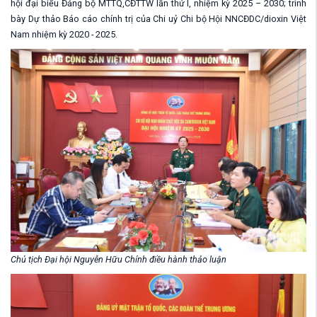
hội đại biểu Đảng bộ MTTQ,CĐTTW
lần thứ I,
nhiệm kỳ 2025 – 2030; t
rình
bày
Dự thảo
Báo cáo chính trị của Chi uỷ Chi bộ
Hội NNCĐDC/dioxin Việt
Nam
nhiệm kỳ 2020 - 2025.
Chủ tịch Đại hội Nguyễn Hữu Chính điều hành thảo luận