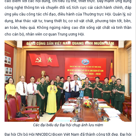
cao điểm với các nội dung, chỉ tiêu cụ thể, thiết thực.
Đẩy mạnh ứng dụng
công nghệ thông tin và chuyển đổi số
;
tích cực
cải cách hành chính
,
đáp
ứng yêu cầu công tác chỉ đạo, điều hành của
Thường trực
Hội. Quản lý, sử
dụng, khai thác vật tư, trang thiết bị, cơ sở vật chất, phương tiện
tốt, bền,
an toàn, hiệu quả
. Không ngừng nâng cao đời sống vật chất và tinh thần
cho cán bộ, nhân viên
c
ơ quan Trung ương Hội.
Các đại biểu dự Đại hội chụp ảnh lưu niệm
Đại hội Chi bộ Hội NNCĐDC/dioxin Việt Nam đã thành công tốt đẹp. Đại hội