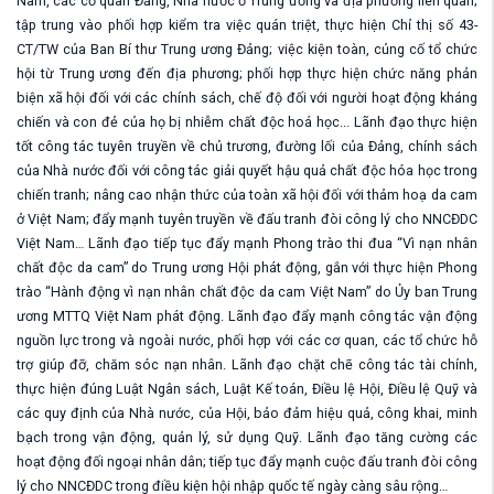
Nam, các cơ quan Đảng, Nhà nước ở Trung ương và địa phương liên quan;
tập trung vào phối hợp kiểm tra việc
quán triệt,
thực hiện Chỉ thị số 43-
CT/TW của Ban Bí thư Trung ương Đảng; việc kiện toàn
, củng cố
tổ chức
hội từ Trung ương đến địa phương; phối hợp thực hiện chức năng phản
biện xã hội đối với các chính sách, chế độ đối với người hoạt động kháng
chiến và con đẻ của họ bị nhiễm chất độc hoá học...
Lãnh đạo
thực hiện
tốt công tác tuyên truyền về chủ trương, đường lối của Đảng, chính sách
của Nhà nước đối với công tác giải quyết hậu quả chất độc hóa học trong
chiến tranh; nâng cao nhận thức của toàn xã hội đối với thảm hoạ da cam
ở Việt Nam;
đẩy mạnh
tuyên truyền về đấu tranh đòi công lý cho NNCĐDC
Việt Nam…
Lãnh đạo t
iếp tục đẩy mạnh Phong trào thi đua “Vì nạn nhân
chất độc da cam” do Trung ương Hội phát động, gắn với thực hiện Phong
trào “Hành động vì nạn nhân chất độc da cam Việt Nam” do Ủy ban Trung
ương MTTQ Việt Nam phát động.
Lãnh đạo
đẩy mạnh
công tác
vận động
nguồn lực trong và ngoài nước, phối hợp với các cơ quan, các
tổ chức hỗ
trợ
giúp đỡ
, chăm sóc
nạn nhân. Lãnh đạo
chặt chẽ c
ông tác tài chính,
thực hiện
đúng
Luật Ngân sách, Luật Kế toán, Điều lệ
Hội, Điều lệ
Quỹ và
các quy định của Nhà nước,
của Hội
, bảo đảm hiệu quả, công khai, minh
bạch trong vận động, quản lý, sử dụng Quỹ.
Lãnh đạo
tăng cường các
hoạt động đối ngoại nhân dân;
tiếp tục đ
ẩy mạnh cuộc đấu tranh đòi công
lý cho NN
CĐDC
trong điều kiện hội nhập quốc tế ngày càng sâu rộng…