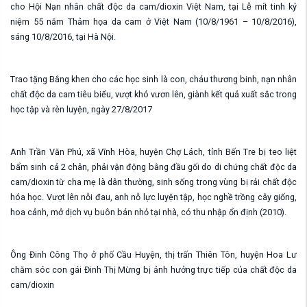
cho Hội Nạn nhân chất độc da cam/dioxin Việt Nam, tại Lễ mít tinh kỷ
niệm 55 năm Thảm họa da cam ở Việt Nam (10/8/1961 – 10/8/2016),
sáng 10/8/2016, tại Hà Nội.
Trao tặng Bằng khen cho các học sinh là con, cháu thương binh, nạn nhân
chất độc da cam tiêu biểu, vượt khó vươn lên, giành kết quả xuất sắc trong
học tập và rèn luyện, ngày 27/8/2017
Anh Trần Văn Phú, xã Vĩnh Hòa, huyện Chợ Lách, tỉnh Bến Tre bị teo liệt
bẩm sinh cả 2 chân, phải vận động bằng đầu gối do di chứng chất độc da
cam/dioxin từ cha mẹ là dân thường, sinh sống trong vùng bị rải chất độc
hóa học. Vượt lên nỗi đau, anh nỗ lực luyện tập, học nghề trồng cây giống,
hoa cảnh, mở dịch vụ buôn bán nhỏ tại nhà, có thu nhập ổn định (2010).
Ông Đinh Công Thọ ở phố Cầu Huyện, thị trấn Thiên Tôn, huyện Hoa Lư
chăm sóc con gái Đinh Thị Mừng bị ảnh hưởng trực tiếp của chất độc da
cam/dioxin