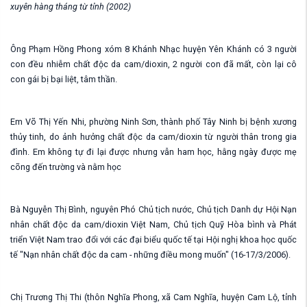
xuyên hàng tháng từ tỉnh (2002)
Ông Phạm Hồng Phong xóm 8 Khánh Nhạc huyện Yên Khánh có 3 người
con đều nhiễm chất độc da cam/dioxin, 2 người con đã mất, còn lại cô
con gái bị bại liệt, tâm thần.
Em Võ Thị Yến Nhi, phường Ninh Sơn, thành phố Tây Ninh bị bệnh xương
thủy tinh, do ảnh hưởng chất độc da cam/dioxin từ người thân trong gia
đình. Em không tự đi lại được nhưng vẫn ham học, hằng ngày được mẹ
cõng đến trường và nằm học
Bà Nguyễn Thị Bình, nguyên Phó Chủ tịch nước, Chủ tịch Danh dự Hội Nạn
nhân chất độc da cam/dioxin Việt Nam, Chủ tịch Quỹ Hòa bình và Phát
triển Việt Nam trao đổi với các đại biểu quốc tế tại Hội nghị khoa học quốc
tế "Nạn nhân chất độc da cam - những điều mong muốn" (16-17/3/2006).
Chị Trương Thị Thi (thôn Nghĩa Phong, xã Cam Nghĩa, huyện Cam Lộ, tỉnh