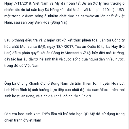
Ngày 7/11/2018, Việt Nam và Mỹ đã hoàn tất Dự án Xử lý môi trường ô
nhiễm dioxin tại sân bay Đà Nẵng kéo dài 6 năm với kinh phí 110 triệu USD,
một trong 2 điểm nóng ô nhiễm chất độc da cam/dioxin lớn nhất ở Việt
Nam, sau sân bay Biên Hòa (Đồng Nai)
Sau 6 tháng điều tra và 2 ngày xét xử, kết thúc phiên tòa luận tội Công ty
hóa chất Monsanto (Mỹ), ngày 18/4/2017, Tòa án Quốc tế tại La Hay (Hà
Lan) đã ra phán quyết kết án Công ty Monsanto về tội hủy diệt môi trường,
gây tác hại lâu dài tới hệ sinh thái và cuộc sống của người dân nhiều nước,
trong đó có Việt Nam.
Ông Lã Chung Khánh ở phố Đông Nam thị trấn Thiên Tôn, huyện Hoa Lư,
tỉnh Ninh Bình bị ảnh hưởng trực tiếp của chất độc da cam/dioxin nên mọi
sinh hoạt, ăn uống, vệ sinh đều phải có người giúp đỡ.
Các em học sinh xem Triển lãm vũ khí hóa học QĐ Mỹ đã sử dụng trong
chiến tranh ở Việt Nam