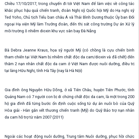
Chiều 17/10/2017, trong chuyến đi tới Việt Nam để làm việc về công tác
khắc phục hậu quả chiến tranh, đoàn Nghị sỹ Quốc hội Mỹ do Hạ nghị sỹ
Ted Yoho, Chủ tịch Tiểu ban châu Á và Thái Bình Dương thuộc Ủy ban Đối
ngoại Hạ viện Mỹ làm Trưởng đoàn, đến thị sát công trường Dự án Xử lý
môi trường ô nhiễm dioxin khu vực sân bay Đà Nẵng
Bà Debra Jeanne Kraus, họa sỹ người Mỹ (có chồng là cựu chiến binh
tham chiến tại Việt Nam bị nhiễm chất độc da cam/dioxin và đã chết) đến
thăm 2 nạn nhân chất độc da cam ở Việt Nam được nuôi dưỡng, điều trị
tại làng Hữu Nghị, tỉnh Hà Tây (nay là Hà Nội)
Gia đình ông Nguyễn Hữu Dõng, ở xã Tiên Châu, huyện Tiên Phước, tỉnh
Quảng Nam có 7 người con bị di chứng chất độc da cam, là một trong 200
hộ gia đình đã từng bước ổn định cuộc sống từ dự án nuôi bò của Quỹ
Hòa giải - Hàn gắn vết thương chiến tranh (Mỹ) do Quỹ Bảo trợ nạn nhân
da cam hỗ trợ từ năm 2007 (2011)
Ngoài các hoạt động nuôi dưỡng, Trung tâm Nuôi dưỡng, phục hồi chức