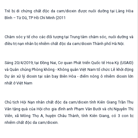
Trẻ bị di chứng chất độc da cam/dioxin được nuôi dưỡng tại Làng Hòa
Bình – Từ Dũ, TP Hồ Chí Minh (2011
Chăm sóc y tế cho các đối tượng tại Trung tâm chăm sóc, nuôi dưỡng và
điều trị nạn nhân bị nhiễm chất độc da cam/dioxin Thành phố Hà Nội.
Sáng 20/4/2019, tại Đồng Nai, Cơ quan Phát triển Quốc tế Hoa Kỳ (USAID)
và Quân chủng Phòng không - Không quân Việt Nam tổ chức Lễ khởi động
Dự án xử lý dioxin tại sân bay Biên Hòa - điểm nóng ô nhiễm dioxin lớn
nhất ở Việt Nam
Chủ tịch Hội Nạn nhân chất độc da cam/dioxin tỉnh Kiên Giang Trần Thu
Vân tặng quà của Hội cho gia đình anh Phạm Văn Bưởi và chị Nguyễn Thị
Viễn, xã Mông Thọ A, huyện Châu Thành, tỉnh Kiên Giang, có 3 con bị
nhiễm chất độc da cam/dioxin.