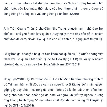
năng cho nạn nhân chất độc da cam, tỉnh Tây Ninh còn dạy trẻ viết chữ,
phân biệt các loại màu, thời gian, các loại thực phẩm thường được sử
dụng trong ăn uống, các vật dụng trong sinh hoạt (2016)
Anh Trần Quang Thân, ở chợ Đầm Nha Trang, chuyên làm nghề đào bới
phế liệu, chủ yếu ở các khu quân sự Mỹ ngụy trước đây nên đã bị nhiễm
chất độc da cam/dioxin. Hậu quả là con của anh bị dị dạng, mất trí (2000).
Lễ ký bản ghi nhận ý định giữa Cục khoa học quân sự, Bộ Quốc phòng Việt
Nam với Cơ quan Phát triển Quốc tế Hoa Kỳ (USAID) về xử lý ô nhiễm
dioxin ở khu vực sân bay Biên Hòa, Việt Nam (23/1/2018)
Ngày 5/8/2018, Hội Chữ thập đỏ TP Hồ Chí Minh tổ chức chương trình đi
bộ “Vì nạn nhân chất độc da cam và người khuyết tật nghèo" nhằm quyên
góp, gây quỹ chăm lo, trợ giúp chăm sóc sức khỏe, cải thiện điều kiện
sống cho nạn nhân chất độc da cam và người khuyết tật nghèo, hưởng
ứng Tháng hành động “Vì nạn nhân chất độc da cam và người khuyết tật
nghèo (5/8 - 5/9/2018).