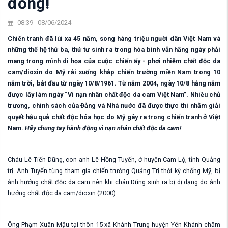
đồng!
08:39 - 08/06/2024
Chiến tranh đã lùi xa 45 năm, song hàng triệu người dân Việt Nam và
những thế hệ thứ ba, thứ tư sinh ra trong hòa bình vẫn hằng ngày phải
mang trong mình di họa của cuộc chiến ấy - phơi nhiễm chất độc da
cam/dioxin do Mỹ rải xuống khắp chiến trường miền Nam trong 10
năm trời, bắt đầu từ ngày 10/8/1961. Từ năm 2004, ngày 10/8 hằng năm
được lấy làm ngày “Vì nạn nhân chất độc da cam Việt Nam”. Nhiều chủ
trương, chính sách của Đảng và Nhà nước đã được thực thi nhằm giải
quyết hậu quả chất độc hóa học do Mỹ gây ra trong chiến tranh ở Việt
Nam.
Hãy chung tay hành động vì nạn nhân chất độc da cam!
Cháu Lê Tiến Dũng, con anh Lê Hồng Tuyến, ở huyện Cam Lộ, tỉnh Quảng
trị. Anh Tuyến từng tham gia chiến trường Quảng Trị thời kỳ chống Mỹ, bị
ảnh hưởng chất độc da cam nên khi cháu Dũng sinh ra bị dị dạng do ảnh
hưởng chất độc da cam/dioxin (2000).
Ông Phạm Xuân Mậu tại thôn 15 xã Khánh Trung huyện Yên Khánh chăm