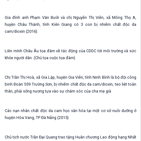
Gia đình anh Phạm Văn Bưởi và chị Nguyễn Thị Viễn, xã Mông Thọ A,
huyện Châu Thành, tỉnh Kiên Giang có 3 con bị nhiễm chất độc da
cam/dioxin (2016).
Liên mính Châu Âu tọa đàm về tác động của CDDC tới môi trường và sức
khỏe người dân. (Chủ tọa cuộc tọa đàm)
Chị Trần Thị Hoà, xã Gia Lập, huyện Gia Viễn, tỉnh Ninh Bình là bộ đội công
binh Đoàn 559 Trường Sơn, bị nhiễm chất độc da cam/dioxin, teo liệt toàn
thân, phải sống nương tựa vào sự chăm sóc của cha mẹ già
Các nạn nhân chất độc da cam học văn hóa tại một cơ sở nuôi dưỡng ở
huyện Hòa Vang, TP Đà Nẵng (2015)
Chủ tịch nước Trần Đại Quang trao tặng Huân chương Lao động hạng Nhất