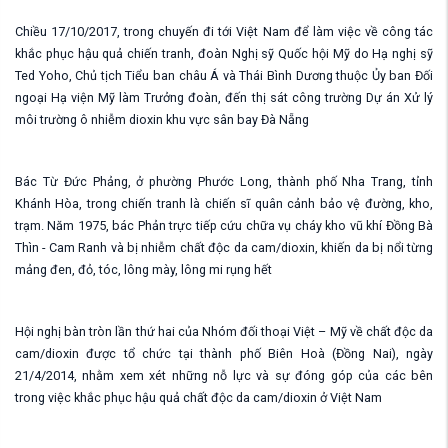
Chiều 17/10/2017, trong chuyến đi tới Việt Nam để làm việc về công tác
khắc phục hậu quả chiến tranh, đoàn Nghị sỹ Quốc hội Mỹ do Hạ nghị sỹ
Ted Yoho, Chủ tịch Tiểu ban châu Á và Thái Bình Dương thuộc Ủy ban Đối
ngoại Hạ viện Mỹ làm Trưởng đoàn, đến thị sát công trường Dự án Xử lý
môi trường ô nhiễm dioxin khu vực sân bay Đà Nẵng
Bác Từ Đức Phảng, ở phường Phước Long, thành phố Nha Trang, tỉnh
Khánh Hòa, trong chiến tranh là chiến sĩ quân cảnh bảo vệ đường, kho,
trạm. Năm 1975, bác Phản trực tiếp cứu chữa vụ cháy kho vũ khí Đồng Bà
Thìn - Cam Ranh và bị nhiễm chất độc da cam/dioxin, khiến da bị nổi từng
mảng đen, đỏ, tóc, lông mày, lông mi rụng hết
Hội nghị bàn tròn lần thứ hai của Nhóm đối thoại Việt – Mỹ về chất độc da
cam/dioxin được tổ chức tại thành phố Biên Hoà (Đồng Nai), ngày
21/4/2014, nhằm xem xét những nỗ lực và sự đóng góp của các bên
trong việc khắc phục hậu quả chất độc da cam/dioxin ở Việt Nam