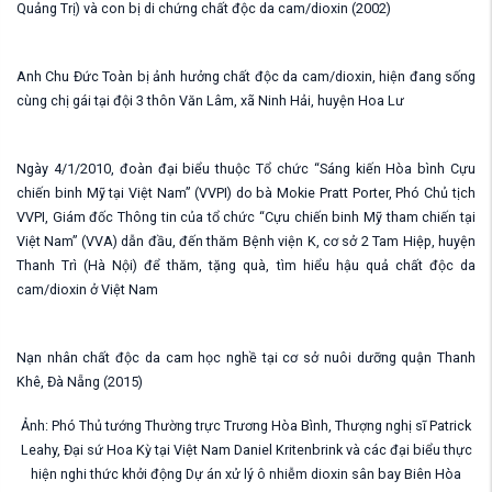
Quảng Trị) và con bị di chứng chất độc da cam/dioxin (2002)
Anh Chu Đức Toàn bị ảnh hưởng chất độc da cam/dioxin, hiện đang sống
cùng chị gái tại đội 3 thôn Văn Lâm, xã Ninh Hải, huyện Hoa Lư
Ngày 4/1/2010, đoàn đại biểu thuộc Tổ chức “Sáng kiến Hòa bình Cựu
chiến binh Mỹ tại Việt Nam” (VVPI) do bà Mokie Pratt Porter, Phó Chủ tịch
VVPI, Giám đốc Thông tin của tổ chức “Cựu chiến binh Mỹ tham chiến tại
Việt Nam” (VVA) dẫn đầu, đến thăm Bệnh viện K, cơ sở 2 Tam Hiệp, huyện
Thanh Trì (Hà Nội) để thăm, tặng quà, tìm hiểu hậu quả chất độc da
cam/dioxin ở Việt Nam
Nạn nhân chất độc da cam học nghề tại cơ sở nuôi dưỡng quận Thanh
Khê, Đà Nẵng (2015)
Ảnh: Phó Thủ tướng Thường trực Trương Hòa Bình, Thượng nghị sĩ Patrick
Leahy, Đại sứ Hoa Kỳ tại Việt Nam Daniel Kritenbrink và các đại biểu thực
hiện nghi thức khởi động Dự án xử lý ô nhiễm dioxin sân bay Biên Hòa