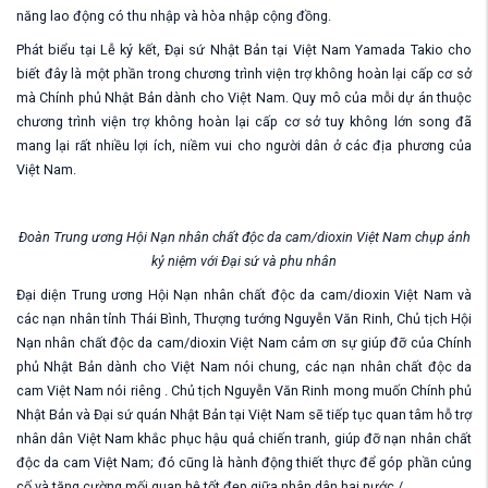
năng lao động có thu nhập và hòa nhập cộng đồng.
Phát biểu tại Lễ ký kết, Đại sứ Nhật Bản tại Việt Nam Yamada Takio cho
biết đây là một phần trong chương trình viện trợ không hoàn lại cấp cơ sở
mà Chính phủ Nhật Bản dành cho Việt Nam. Quy mô của mỗi dự án thuộc
chương trình viện trợ không hoàn lại cấp cơ sở tuy không lớn song đã
mang lại rất nhiều lợi ích, niềm vui cho người dân ở các địa phương của
Việt Nam.
Đoàn Trung ương Hội Nạn nhân chất độc da cam/dioxin Việt Nam chụp ảnh
kỷ niệm với Đại sứ và phu nhân
Đại diện Trung ương Hội Nạn nhân chất độc da cam/dioxin Việt Nam và
các nạn nhân tỉnh Thái Bình, Thượng tướng Nguyễn Văn Rinh, Chủ tịch Hội
Nạn nhân chất độc da cam/dioxin Việt Nam cảm ơn sự giúp đỡ của Chính
phủ Nhật Bản dành cho Việt Nam nói chung, các nạn nhân chất độc da
cam Việt Nam nói riêng . Chủ tịch Nguyễn Văn Rinh mong muốn Chính phủ
Nhật Bản và Đại sứ quán Nhật Bản tại Việt Nam sẽ tiếp tục quan tâm hỗ trợ
nhân dân Việt Nam khắc phục hậu quả chiến tranh, giúp đỡ nạn nhân chất
độc da cam Việt Nam; đó cũng là hành động thiết thực để góp phần củng
cố và tăng cường mối quan hệ tốt đẹp giữa nhân dân hai nước./.