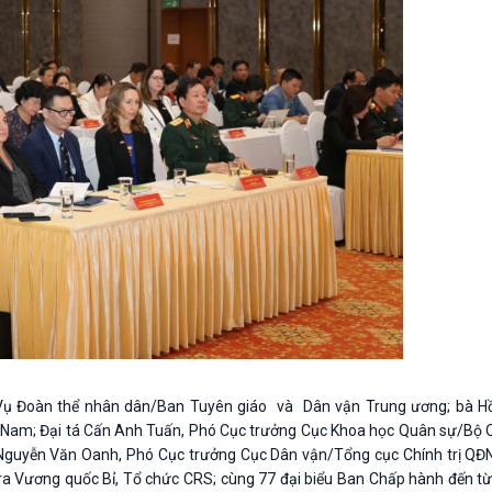
Vụ Đoàn thể nhân dân/Ban Tuyên giáo và Dân vận Trung ương; bà H
Nam; Đại tá Cấn Anh Tuấn, Phó Cục trưởng Cục Khoa học Quân sự/Bộ 
 Nguyễn Văn Oanh, Phó Cục trưởng Cục Dân vận/Tổng cục Chính trị QĐ
ara Vương quốc Bỉ, Tổ chức CRS; cùng 77 đại biểu Ban Chấp hành đến từ 