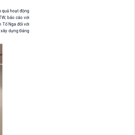
u quả hoạt động
TW; báo cáo với
n Tố Nga đối với
c xây dựng Đảng