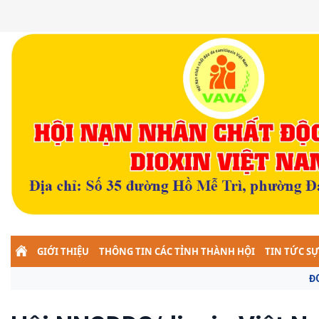
GIỚI THIỆU
THÔNG TIN CÁC TỈNH THÀNH HỘI
TIN TỨC SỰ
ĐOÀN KẾT - NGHĨA TÌNH - TRÁC