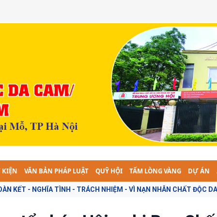
 KIỆN
VĂN BẢN PHÁP LUẬT
QUỸ HỘI
TẤM LÒNG VÀNG
DỰ ÁN
H NHIỆM - VÌ NẠN NHÂN CHẤT ĐỘC DA CAM -- "TOÀN DÂN TÍCH CỰC 