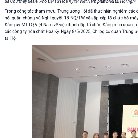
Bà Courtney Beale, Phó Đại sứ Hoa Kỳ tại Việt Nam phát biểu tại Hội nghị
Trong công tác tham mưu, Trung ương Hội đã thực hiện nghiêm các c
hội quần chúng và Nghị quyết 18-NQ/TW về sắp xếp tổ chức bộ máy 
Đảng ủy MTTQ Việt Nam về việc thành lập tổ chức Đảng ở cơ quan Trun
các công ty hóa chất Hoa Kỳ. Ngày 8/5/2025, Chi bộ cơ quan Trung ư
tại Hội.