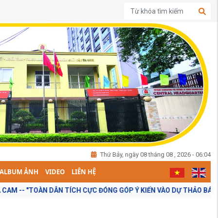
Thứ Bảy, ngày 08 tháng 08 , 2026 - 06:04
ALBUM ẢNH
VIDEO
LIÊN HỆ
ĐÓNG GÓP Ý KIẾN VÀO DỰ THẢO BÁO CÁO CHÍNH TRỊ TẠI ĐẠI HỘI XI