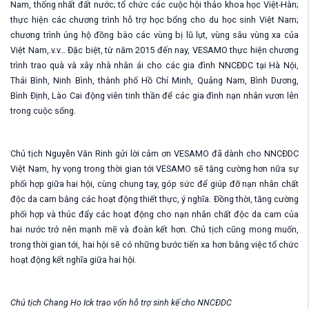
Nam, thống nhất đất nước; tổ chức các cuộc hội thảo khoa học Việt-Hàn;
thực hiện các chương trình hỗ trợ học bổng cho du học sinh Việt Nam;
chương trình ủng hộ đồng bào các vùng bị lũ lụt, vùng sâu vùng xa của
Việt Nam,.v.v… Đặc biệt, từ năm 2015 đến nay, VESAMO thực hiện chương
trình trao quà và xây nhà nhân ái cho các gia đình NNCĐDC tại Hà Nội,
Thái Bình, Ninh Bình, thành phố Hồ Chí Minh, Quảng Nam, Bình Dương,
Bình Định, Lào Cai động viên tinh thần để các gia đình nạn nhân vươn lên
trong cuộc sống.
Chủ tịch Nguyễn Văn Rinh gửi lời cảm ơn VESAMO đã dành cho NNCĐDC
Việt Nam, hy vọng trong thời gian tới VESAMO sẽ tăng cường hơn nữa sự
phối hợp giữa hai hội, cùng chung tay, góp sức để giúp đỡ nạn nhân chất
độc da cam bằng các hoạt động thiết thực, ý nghĩa. Đồng thời, tăng cường
phối hợp và thúc đẩy các hoạt động cho nạn nhân chất độc da cam của
hai nước trở nên mạnh mẽ và đoàn kết hơn. Chủ tịch cũng mong muốn,
trong thời gian tới, hai hội sẽ có những bước tiến xa hơn bằng việc tổ chức
hoạt động kết nghĩa giữa hai hội.
Chủ tịch Chang Ho Ick trao vốn hỗ trợ sinh kế cho NNCĐDC