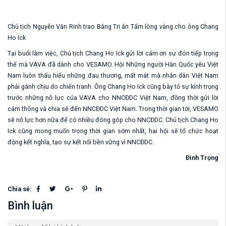
Chủ tịch Nguyễn Văn Rinh trao Bằng Tri ân Tấm lòng vàng cho ông
Chang
Ho Ick
Tại buổi làm việc, Chủ tịch Chang Ho Ick gửi lời cảm ơn sự đón tiếp trọng
thể mà VAVA đã dành cho VESAMO. Hội Những người Hàn Quốc yêu Việt
Nam luôn thấu hiểu những đau thương, mất mát mà nhân dân Việt Nam
phải gánh chịu do chiến tranh. Ông Chang Ho Ick cũng bày tỏ sự kính trọng
trước những nỗ lực của VAVA cho NNCĐDC Việt Nam, đồng thời gửi lời
cảm thông và chia sẻ đến NNCĐDC Việt Nam. Trong thời gian tới, VESAMO
sẽ nỗ lực hơn nữa để có nhiều đóng góp cho NNCĐDC. Chủ tịch Chang Ho
Ick cũng mong muốn trong thời gian sớm nhất, hai hội sẽ tổ chức hoạt
động kết nghĩa, tạo sự kết nối bền vững vì NNCĐDC.
Đình Trọng
Chia sẻ:
Bình luận