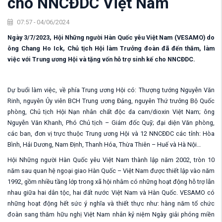
cho NNCĐDC Việt Nam
07:57 - 04/06/2024
Ngày 3/7/2023, Hội Những người Hàn Quốc yêu Việt Nam (VESAMO) do
ông Chang Ho Ick, Chủ tịch Hội làm Trưởng đoàn đã đến thăm, làm
việc với Trung ương Hội và tặng vốn hỗ trợ sinh kế cho NNCĐDC.
Dự buổi làm việc, về phía Trung ương Hội có: Thượng tướng Nguyễn Văn
Rinh, nguyên Ủy viên BCH Trung ương Đảng, nguyên Thứ trưởng Bộ Quốc
phòng, Chủ tịch Hội Nạn nhân chất độc da cam/dioxin Việt Nam; ông
Nguyễn Văn Khanh, Phó Chủ tịch – Giám đốc Quỹ; đại diện Văn phòng,
các ban, đơn vị trực thuộc Trung ương Hội và 12 NNCĐDC các tỉnh: Hòa
Bình, Hải Dương, Nam Định, Thanh Hóa, Thừa Thiên – Huế và Hà Nội…
Hội Những người Hàn Quốc yêu Việt Nam thành lập năm 2002, tròn 10
năm sau quan hệ ngoại giao Hàn Quốc – Việt Nam được thiết lập vào năm
1992, gồm nhiều tầng lớp trong xã hội nhằm có những hoạt động hỗ trợ lẫn
nhau giữa hai dân tộc, hai đất nước Việt Nam và Hàn Quốc. VESAMO có
những hoạt động hết sức ý nghĩa và thiết thực như: hàng năm tổ chức
đoàn sang thăm hữu nghị Việt Nam nhân kỷ niệm Ngày giải phóng miền